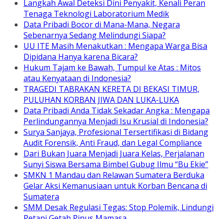
Langkah Awal Deteksi Dini Penyakit, Kenali Peran
Tenaga Teknologi Laboratorium Medik
Data Pribadi Bocor di Mana-Mana, Negara
Sebenarnya Sedang Melindungi Siapa?
UU ITE Masih Menakutkan : Mengapa Warga Bisa
Dipidana Hanya karena Bicara?
Hukum Tajam ke Bawah, Tumpul ke Atas : Mitos
atau Kenyataan di Indonesia?
TRAGEDI TABRAKAN KERETA DI BEKASI TIMUR,
PULUHAN KORBAN JIWA DAN LUKA-LUKA
Data Pribadi Anda Tidak Sekadar Angka : Mengapa
Perlindungannya Menjadi Isu Krusial di Indonesia?
Surya Sanjaya, Profesional Tersertifikasi di Bidang
Audit Forensik, Anti Fraud, dan Legal Compliance
Dari Bukan Juara Menjadi Juara Kelas, Perjalanan
Sunyi Siswa Bersama Bimbel Gubug Ilmu “Bu Ekie”
SMKN 1 Mandau dan Relawan Sumatera Berduka
Gelar Aksi Kemanusiaan untuk Korban Bencana di
Sumatera
SMM Desak Regulasi Tegas: Stop Polemik, Lindungi
Petani Getah Pinus Mamasa