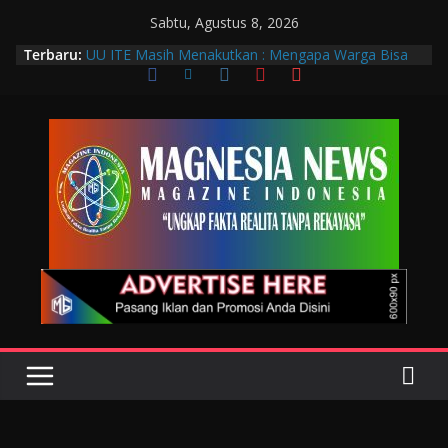
Sabtu, Agustus 8, 2026
Terbaru:
UU ITE Masih Menakutkan : Mengapa Warga Bisa
Dipidana Hanya karena Bicara?
Muscab VIII DPC PTGMI Kota Bandung Jadi
Momentum Penguatan Profesi dan Transformasi
Digital
Wakil Wali Kota Bandung Hadiri Muscab VIII PTGMI
Kota Bandung, Dorong Penguatan Kompetensi
Terapis Gigi dan Mulut
Langkah Awal Deteksi Dini Penyakit, Kenali Peran
Tenaga Teknologi Laboratorium Medik
Data Pribadi Bocor di Mana-Mana, Negara
Sebenarnya Sedang Melindungi Siapa?