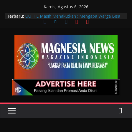
Kamis, Agustus 6, 2026
Terbaru:
UU ITE Masih Menakutkan : Mengapa Warga Bisa
Dipidana Hanya karena Bicara?
Muscab VIII DPC PTGMI Kota Bandung Jadi
Momentum Penguatan Profesi dan Transformasi
Digital
Wakil Wali Kota Bandung Hadiri Muscab VIII PTGMI
Kota Bandung, Dorong Penguatan Kompetensi
Terapis Gigi dan Mulut
Langkah Awal Deteksi Dini Penyakit, Kenali Peran
Tenaga Teknologi Laboratorium Medik
Data Pribadi Bocor di Mana-Mana, Negara
Sebenarnya Sedang Melindungi Siapa?