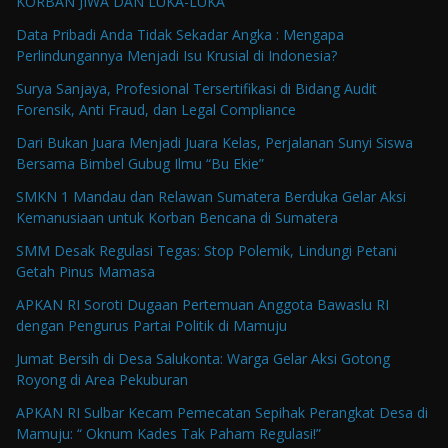
KORBAN JIWA DAN LUKA-LUKA
Data Pribadi Anda Tidak Sekadar Angka : Mengapa
Perlindungannya Menjadi Isu Krusial di Indonesia?
Surya Sanjaya, Profesional Tersertifikasi di Bidang Audit
Forensik, Anti Fraud, dan Legal Compliance
Dari Bukan Juara Menjadi Juara Kelas, Perjalanan Sunyi Siswa
Bersama Bimbel Gubug Ilmu “Bu Ekie”
SMKN 1 Mandau dan Relawan Sumatera Berduka Gelar Aksi
Kemanusiaan untuk Korban Bencana di Sumatera
SMM Desak Regulasi Tegas: Stop Polemik, Lindungi Petani
Getah Pinus Mamasa
APKAN RI Soroti Dugaan Pertemuan Anggota Bawaslu RI
dengan Pengurus Partai Politik di Mamuju
Jumat Bersih di Desa Salukonta: Warga Gelar Aksi Gotong
Royong di Area Pekuburan
APKAN RI Sulbar Kecam Pemecatan Sepihak Perangkat Desa di
Mamuju: “ Oknum Kades Tak Paham Regulasi!”