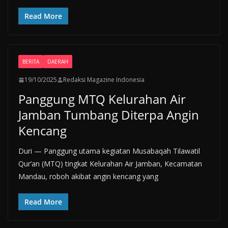
Read More
BERITA
DAERAH
19/10/2025
Redaksi Magazine Indonesia
Panggung MTQ Kelurahan Air
Jamban Tumbang Diterpa Angin
Kencang
Duri — Panggung utama kegiatan Musabaqah Tilawatil
Qur’an (MTQ) tingkat Kelurahan Air Jamban, Kecamatan
Mandau, roboh akibat angin kencang yang
Read More