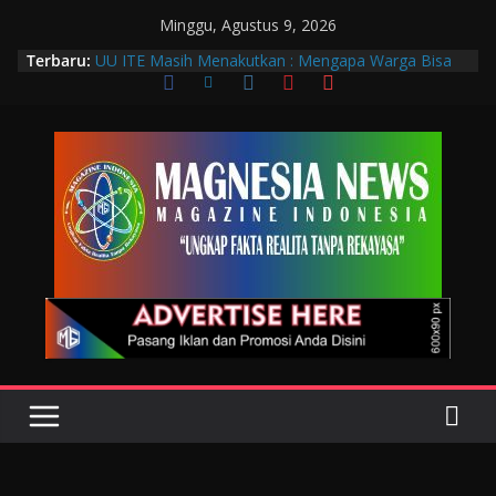
Minggu, Agustus 9, 2026
Terbaru:
UU ITE Masih Menakutkan : Mengapa Warga Bisa
Dipidana Hanya karena Bicara?
Muscab VIII DPC PTGMI Kota Bandung Jadi
Momentum Penguatan Profesi dan Transformasi
Digital
Wakil Wali Kota Bandung Hadiri Muscab VIII PTGMI
Kota Bandung, Dorong Penguatan Kompetensi
Terapis Gigi dan Mulut
Langkah Awal Deteksi Dini Penyakit, Kenali Peran
Tenaga Teknologi Laboratorium Medik
Data Pribadi Bocor di Mana-Mana, Negara
Sebenarnya Sedang Melindungi Siapa?