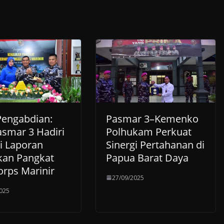
 Pengabdian:
Pasmar 3–Kemenko
smar 3 Hadiri
Polhukam Perkuat
si Laporan
Sinergi Pertahanan di
kan Pangkat
Papua Barat Daya
orps Marinir
27/09/2025
025