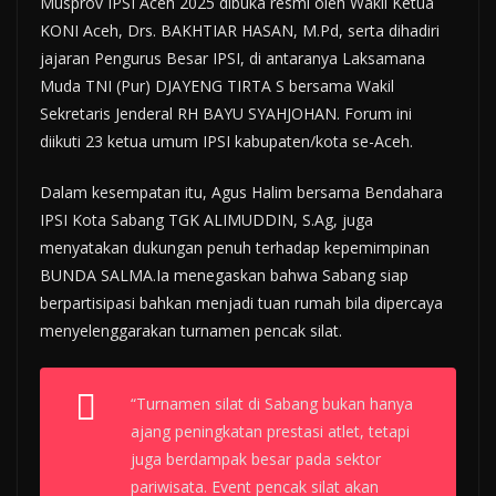
Musprov IPSI Aceh 2025 dibuka resmi oleh Wakil Ketua
KONI Aceh, Drs. BAKHTIAR HASAN, M.Pd, serta dihadiri
jajaran Pengurus Besar IPSI, di antaranya Laksamana
Muda TNI (Pur) DJAYENG TIRTA S bersama Wakil
Sekretaris Jenderal RH BAYU SYAHJOHAN. Forum ini
diikuti 23 ketua umum IPSI kabupaten/kota se-Aceh.
Dalam kesempatan itu, Agus Halim bersama Bendahara
IPSI Kota Sabang TGK ALIMUDDIN, S.Ag, juga
menyatakan dukungan penuh terhadap kepemimpinan
BUNDA SALMA.Ia menegaskan bahwa Sabang siap
berpartisipasi bahkan menjadi tuan rumah bila dipercaya
menyelenggarakan turnamen pencak silat.
“Turnamen silat di Sabang bukan hanya
ajang peningkatan prestasi atlet, tetapi
juga berdampak besar pada sektor
pariwisata. Event pencak silat akan