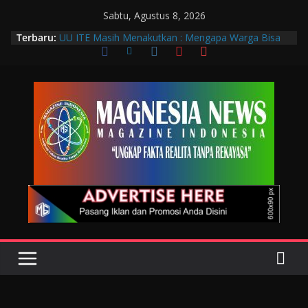
Sabtu, Agustus 8, 2026
Terbaru:
UU ITE Masih Menakutkan : Mengapa Warga Bisa
Dipidana Hanya karena Bicara?
Muscab VIII DPC PTGMI Kota Bandung Jadi
Momentum Penguatan Profesi dan Transformasi
Digital
Wakil Wali Kota Bandung Hadiri Muscab VIII PTGMI
Kota Bandung, Dorong Penguatan Kompetensi
Terapis Gigi dan Mulut
Langkah Awal Deteksi Dini Penyakit, Kenali Peran
Tenaga Teknologi Laboratorium Medik
Data Pribadi Bocor di Mana-Mana, Negara
Sebenarnya Sedang Melindungi Siapa?