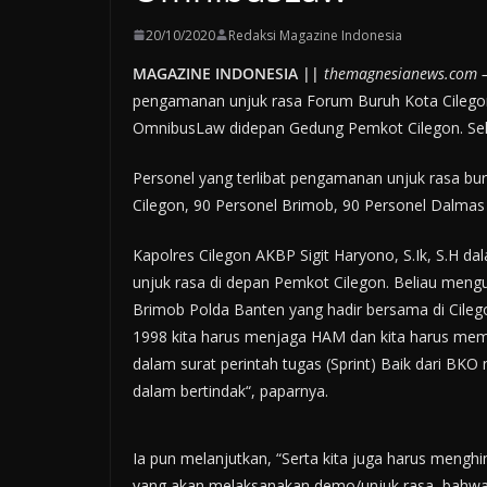
20/10/2020
Redaksi Magazine Indonesia
MAGAZINE INDONESIA ||
themagnesianews.com 
pengamanan unjuk rasa Forum Buruh Kota Cileg
OmnibusLaw didepan Gedung Pemkot Cilegon. Sel
Personel yang terlibat pengamanan unjuk rasa bu
Cilegon, 90 Personel Brimob, 90 Personel Dalmas
Kapolres Cilegon AKBP Sigit Haryono, S.Ik, S.H
unjuk rasa di depan Pemkot Cilegon. Beliau men
Brimob Polda Banten yang hadir bersama di Cileg
1998 kita harus menjaga HAM dan kita harus memi
dalam surat perintah tugas (Sprint) Baik dari BKO
dalam bertindak“, paparnya.
Ia pun melanjutkan, “Serta kita juga harus men
yang akan melaksanakan demo/unjuk rasa, bahwa