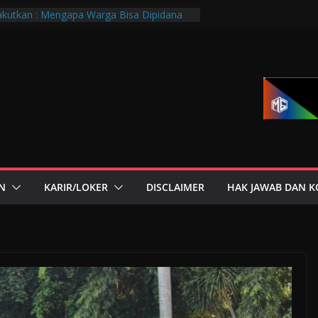
kutkan : Mengapa Warga Bisa Dipidana
a?
PTGMI Kota Bandung Jadi Momentum
dan Transformasi Digital
ndung Hadiri Muscab VIII PTGMI Kota
enguatan Kompetensi Terapis Gigi dan
si Dini Penyakit, Kenali Peran Tenaga
orium Medik
r di Mana-Mana, Negara Sebenarnya
Siapa?
N
KARIR/LOKER
DISCLAIMER
HAK JAWAB DAN K