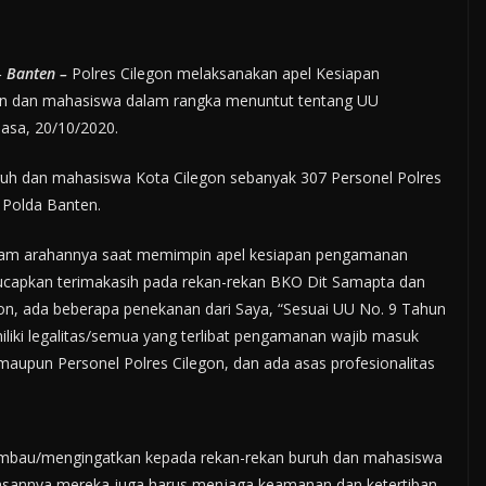
–
Banten –
Polres Cilegon melaksanakan apel Kesiapan
on dan mahasiswa dalam rangka menuntut tentang UU
asa, 20/10/2020.
ruh dan mahasiswa Kota Cilegon sebanyak 307 Personel Polres
 Polda Banten.
 dalam arahannya saat memimpin apel kesiapan pengamanan
gucapkan terimakasih pada rekan-rekan BKO Dit Samapta dan
on, ada beberapa penekanan dari Saya, “Sesuai UU No. 9 Tahun
liki legalitas/semua yang terlibat pengamanan wajib masuk
 maupun Personel Polres Cilegon, dan ada asas profesionalitas
ghimbau/mengingatkan kepada rekan-rekan buruh dan mahasiswa
sannya mereka juga harus menjaga keamanan dan ketertiban,