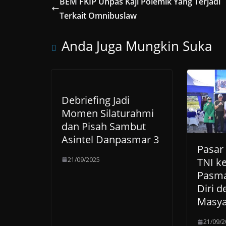
BEM FKIP Unpas Kaji Polemik Yang Terjadi
Terkait Omnibuslaw
Anda Juga Mungkin Suka
Debriefing Jadi
Momen Silaturahmi
dan Pisah Sambut
Asintel Danpasmar 3
Pasar
21/09/2025
TNI k
Pasma
Diri 
Masya
21/09/2