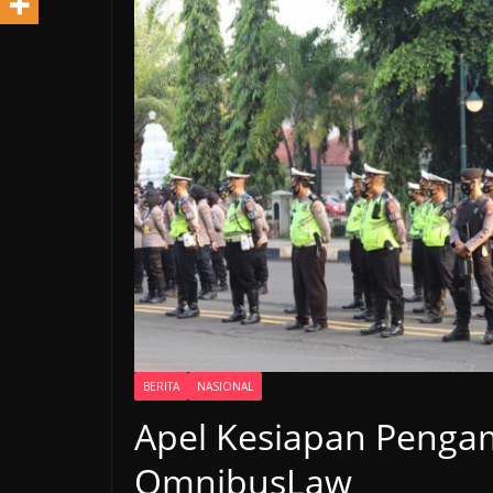
BERITA
NASIONAL
Apel Kesiapan Penga
OmnibusLaw