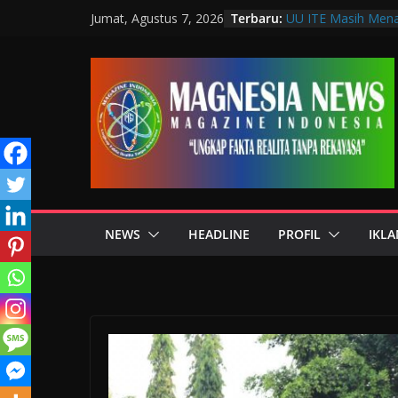
Terbaru:
UU ITE Masih Mena
Jumat, Agustus 7, 2026
Hanya karena Bicar
Muscab VIII DPC 
Penguatan Profesi 
Wakil Wali Kota Ba
Bandung, Dorong P
Mulut
Langkah Awal Detek
Teknologi Laborat
Data Pribadi Boco
Sedang Melindungi 
NEWS
HEADLINE
PROFIL
IKLA