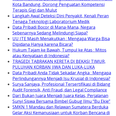
Kota Bandung, Dorong Penguatan Kompetensi
Terapis Gigi dan Mulut
Langkah Awal Deteksi Dini Penyakit, Kenali Peran
Tenaga Teknologi Laboratorium Medik
Data Pribadi Bocor di Mana-Mana, Negara
Sebenarnya Sedang Melindungi Siapa?
UU ITE Masih Menakutkan : Mengapa Warga Bisa
Dipidana Hanya karena Bicara?
Hukum Tajam ke Bawah, Tumpul ke Atas : Mitos
atau Kenyataan di Indonesia?
TRAGEDI TABRAKAN KERETA DI BEKASI TIMUR,
PULUHAN KORBAN JIWA DAN LUKA-LUKA
Data Pribadi Anda Tidak Sekadar Angka : Mengapa
Perlindungannya Menjadi Isu Krusial di Indonesia?
Surya Sanjaya, Profesional Tersertifikasi di Bidang
Audit Forensik, Anti Fraud, dan Legal Compliance
Dari Bukan Juara Menjadi Juara Kelas, Perjalanan
Sunyi Siswa Bersama Bimbel Gubug Ilmu “Bu Ekie”
SMKN 1 Mandau dan Relawan Sumatera Berduka
Gelar Aksi Kemanusiaan untuk Korban Bencana di