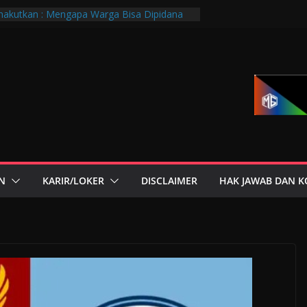
akutkan : Mengapa Warga Bisa Dipidana
ara?
 PTGMI Kota Bandung Jadi Momentum
 dan Transformasi Digital
Bandung Hadiri Muscab VIII PTGMI Kota
Penguatan Kompetensi Terapis Gigi dan
ksi Dini Penyakit, Kenali Peran Tenaga
torium Medik
or di Mana-Mana, Negara Sebenarnya
i Siapa?
N
KARIR/LOKER
DISCLAIMER
HAK JAWAB DAN K