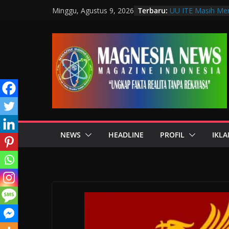
Terbaru:
UU ITE Masih Men
Minggu, Agustus 9, 2026
Hanya karena Bic
Muscab VIII DPC
Penguatan Profesi
Wakil Wali Kota 
Bandung, Dorong 
Mulut
Langkah Awal Dete
Teknologi Labora
Data Pribadi Boc
Sedang Melindung
NEWS
HEADLINE
PROFIL
IKLA