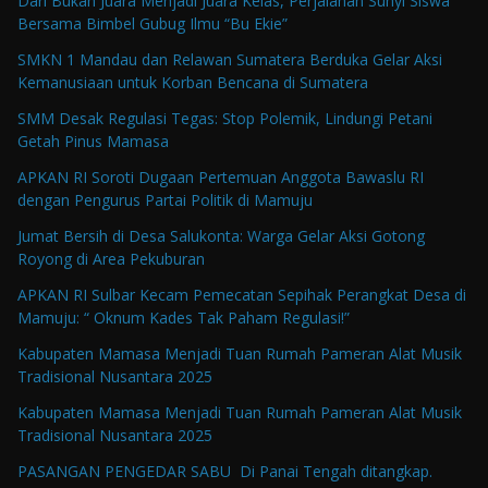
Dari Bukan Juara Menjadi Juara Kelas, Perjalanan Sunyi Siswa
Bersama Bimbel Gubug Ilmu “Bu Ekie”
SMKN 1 Mandau dan Relawan Sumatera Berduka Gelar Aksi
Kemanusiaan untuk Korban Bencana di Sumatera
SMM Desak Regulasi Tegas: Stop Polemik, Lindungi Petani
Getah Pinus Mamasa
APKAN RI Soroti Dugaan Pertemuan Anggota Bawaslu RI
dengan Pengurus Partai Politik di Mamuju
Jumat Bersih di Desa Salukonta: Warga Gelar Aksi Gotong
Royong di Area Pekuburan
APKAN RI Sulbar Kecam Pemecatan Sepihak Perangkat Desa di
Mamuju: “ Oknum Kades Tak Paham Regulasi!”
Kabupaten Mamasa Menjadi Tuan Rumah Pameran Alat Musik
Tradisional Nusantara 2025
Kabupaten Mamasa Menjadi Tuan Rumah Pameran Alat Musik
Tradisional Nusantara 2025
PASANGAN PENGEDAR SABU Di Panai Tengah ditangkap.