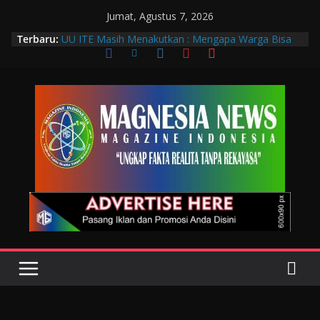
Jumat, Agustus 7, 2026
Terbaru:
UU ITE Masih Menakutkan : Mengapa Warga Bisa
Dipidana Hanya karena Bicara?
Muscab VIII DPC PTGMI Kota Bandung Jadi
Momentum Penguatan Profesi dan Transformasi
Digital
Wakil Wali Kota Bandung Hadiri Muscab VIII PTGMI
Kota Bandung, Dorong Penguatan Kompetensi
Terapis Gigi dan Mulut
Langkah Awal Deteksi Dini Penyakit, Kenali Peran
Tenaga Teknologi Laboratorium Medik
Data Pribadi Bocor di Mana-Mana, Negara
Sebenarnya Sedang Melindungi Siapa?