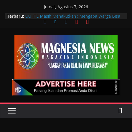
Jumat, Agustus 7, 2026
Terbaru:
UU ITE Masih Menakutkan : Mengapa Warga Bisa
Dipidana Hanya karena Bicara?
Muscab VIII DPC PTGMI Kota Bandung Jadi
Momentum Penguatan Profesi dan Transformasi
Digital
Wakil Wali Kota Bandung Hadiri Muscab VIII PTGMI
Kota Bandung, Dorong Penguatan Kompetensi
Terapis Gigi dan Mulut
Langkah Awal Deteksi Dini Penyakit, Kenali Peran
Tenaga Teknologi Laboratorium Medik
Data Pribadi Bocor di Mana-Mana, Negara
Sebenarnya Sedang Melindungi Siapa?