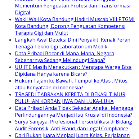
Momentum Penguatan Profesi dan Transformasi
Digital
Wakil Wali Kota Bandung Hadiri Muscab VIII PTGMI
Kota Bandung, Dorong Penguatan Kompetensi
Terapis Gigi dan Mulut
Langkah Awal Deteksi Dini Penyakit, Kenali Peran
Tenaga Teknologi Laboratorium Medik
Data Pribadi Bocor di Mana-Mana, Negara
Sebenarnya Sedang Melindungi Siapa?
UU ITE Masih Menakutkan : Mengapa Warga Bisa
Dipidana Hanya karena Bicara?
Hukum Tajam ke Bawah, Tumpul ke Atas : Mitos
atau Kenyataan di Indonesia?
TRAGEDI TABRAKAN KERETA DI BEKASI TIMUR,
PULUHAN KORBAN JIWA DAN LUKA-LUKA
Data Pribadi Anda Tidak Sekadar Angka : Mengapa
Perlindungannya Menjadi Isu Krusial di Indonesia?
Surya Sanjaya, Profesional Tersertifikasi di Bidang
Audit Forensik, Anti Fraud, dan Legal Compliance
Dari Bukan Juara Menjadi Juara Kelas, Perjalanan