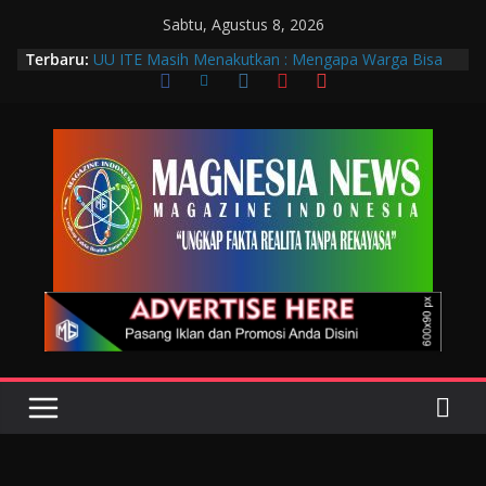
Sabtu, Agustus 8, 2026
Terbaru:
UU ITE Masih Menakutkan : Mengapa Warga Bisa
Dipidana Hanya karena Bicara?
Muscab VIII DPC PTGMI Kota Bandung Jadi
Momentum Penguatan Profesi dan Transformasi
Digital
Wakil Wali Kota Bandung Hadiri Muscab VIII PTGMI
Kota Bandung, Dorong Penguatan Kompetensi
Terapis Gigi dan Mulut
Langkah Awal Deteksi Dini Penyakit, Kenali Peran
Tenaga Teknologi Laboratorium Medik
Data Pribadi Bocor di Mana-Mana, Negara
Sebenarnya Sedang Melindungi Siapa?