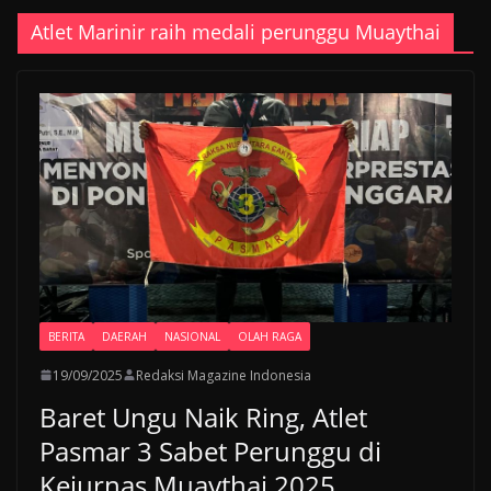
Atlet Marinir raih medali perunggu Muaythai
BERITA
DAERAH
NASIONAL
OLAH RAGA
19/09/2025
Redaksi Magazine Indonesia
Baret Ungu Naik Ring, Atlet
Pasmar 3 Sabet Perunggu di
Kejurnas Muaythai 2025