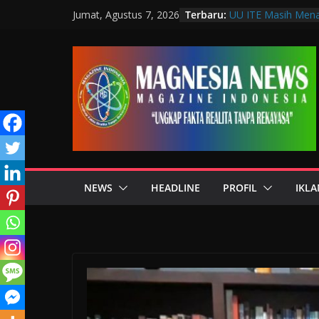
Terbaru:
UU ITE Masih Mena
Jumat, Agustus 7, 2026
Hanya karena Bicar
Muscab VIII DPC 
Penguatan Profesi 
Wakil Wali Kota Ba
Bandung, Dorong P
Mulut
Langkah Awal Detek
Teknologi Laborat
Data Pribadi Boco
Sedang Melindungi 
NEWS
HEADLINE
PROFIL
IKLA