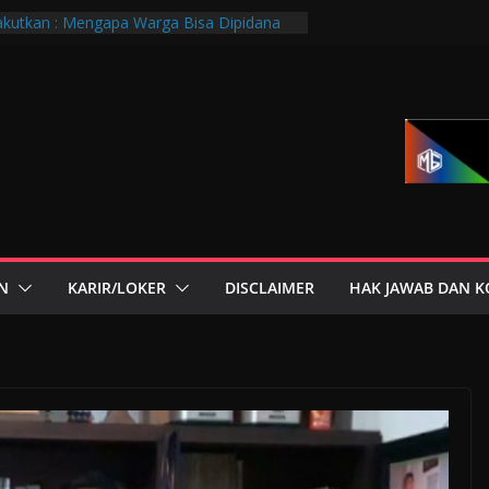
kutkan : Mengapa Warga Bisa Dipidana
a?
PTGMI Kota Bandung Jadi Momentum
dan Transformasi Digital
ndung Hadiri Muscab VIII PTGMI Kota
enguatan Kompetensi Terapis Gigi dan
si Dini Penyakit, Kenali Peran Tenaga
orium Medik
r di Mana-Mana, Negara Sebenarnya
Siapa?
N
KARIR/LOKER
DISCLAIMER
HAK JAWAB DAN K