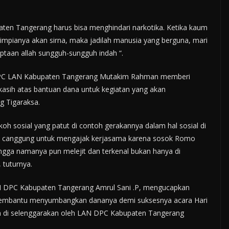
ten Tangerang harus bisa menghindari narkotika. Ketika kaum
pianya akan sirna, maka jadilah manusia yang berguna, mari
ciptaan allah sungguh-sungguh indah “.
 DPC LAN Kabupaten Tangerang Mutakim Rahman memberi
kasih atas bantuan dana untuk kegiatan yang akan
g Tigaraksa.
h sosial yang patut di contoh gerakannya dalam hal sosial di
k canggung untuk mengajak kerjasama karena sosok Romo
hingga namanya pun melejit dan terkenal bukan hanya di
 tuturnya.
AN DPC Kabupaten Tangerang Amrul Sani .P, mengucapkan
t membantu menyumbangkan dananya demi suksesnya acara Hari
an di selenggarakan oleh LAN DPC Kabupaten Tangerang