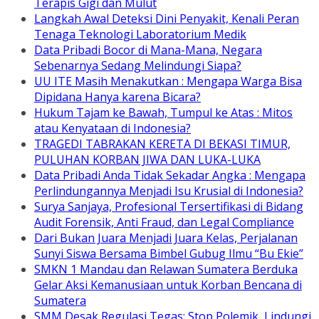
Terapis Gigi dan Mulut
Langkah Awal Deteksi Dini Penyakit, Kenali Peran
Tenaga Teknologi Laboratorium Medik
Data Pribadi Bocor di Mana-Mana, Negara
Sebenarnya Sedang Melindungi Siapa?
UU ITE Masih Menakutkan : Mengapa Warga Bisa
Dipidana Hanya karena Bicara?
Hukum Tajam ke Bawah, Tumpul ke Atas : Mitos
atau Kenyataan di Indonesia?
TRAGEDI TABRAKAN KERETA DI BEKASI TIMUR,
PULUHAN KORBAN JIWA DAN LUKA-LUKA
Data Pribadi Anda Tidak Sekadar Angka : Mengapa
Perlindungannya Menjadi Isu Krusial di Indonesia?
Surya Sanjaya, Profesional Tersertifikasi di Bidang
Audit Forensik, Anti Fraud, dan Legal Compliance
Dari Bukan Juara Menjadi Juara Kelas, Perjalanan
Sunyi Siswa Bersama Bimbel Gubug Ilmu “Bu Ekie”
SMKN 1 Mandau dan Relawan Sumatera Berduka
Gelar Aksi Kemanusiaan untuk Korban Bencana di
Sumatera
SMM Desak Regulasi Tegas: Stop Polemik, Lindungi