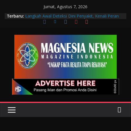
Jumat, Agustus 7, 2026
Terbaru:
Langkah Awal Deteksi Dini Penyakit, Kenali Peran
Tenaga Teknologi Laboratorium Medik
Data Pribadi Bocor di Mana-Mana, Negara
Sebenarnya Sedang Melindungi Siapa?
UU ITE Masih Menakutkan : Mengapa Warga Bisa
Dipidana Hanya karena Bicara?
Muscab VIII DPC PTGMI Kota Bandung Jadi
Momentum Penguatan Profesi dan Transformasi
Digital
Wakil Wali Kota Bandung Hadiri Muscab VIII PTGMI
Kota Bandung, Dorong Penguatan Kompetensi
Terapis Gigi dan Mulut