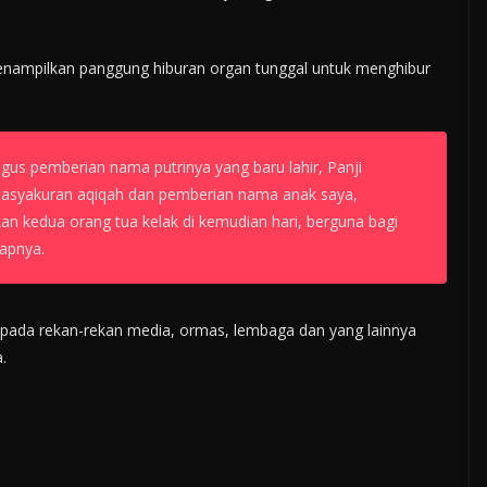
menampilkan panggung hiburan organ tunggal untuk menghibur
gus pemberian nama putrinya yang baru lahir, Panji
asyakuran aqiqah dan pemberian nama anak saya,
 kedua orang tua kelak di kemudian hari, berguna bagi
apnya.
kepada rekan-rekan media, ormas, lembaga dan yang lainnya
.