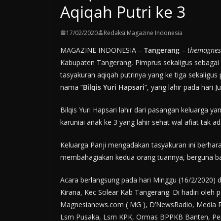
Aqiqah Putri ke 3
17/02/2020
Redaksi Magazine Indonesia
MAGAZINE INDONESIA –
Tangerang
–
themagnes
Kabupaten Tangerang, Pimprus sekaligus sebagai 
tasyakuran aqiqah putrinya yang ke tiga sekalig
nama “
Bilqis Yuri Hapsari
“, yang lahir pada hari 
Bilqis Yuri Hapsari lahir dari pasangan keluarga y
karuniai anak ke 3 yang lahir sehat wal afiat tak 
Keluarga Panji mengadakan tasyakuran ini berhar
membahagiakan kedua orang tuannya, berguna ba
Acara berlangsung pada hari Minggu (16/2/2020) 
Kirana, Kec Solear Kab Tangerang. Di hadiri oleh p
Magnesianews.com ( MG ), D’NewsRadio, Media Re
Lsm Pusaka, Lsm KPK, Ormas BPPKB Banten, Pemud