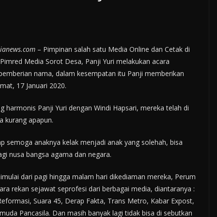
ianews.com
– Pimpinan salah satu Media Online dan Cetak di
Pimred Media Sorot Desa, Panji Yuri melakukan acara
us pemberian nama, dalam kesempatan itu Panji memberikan
Jumat, 17 Januari 2020.
ang harmonis Panji Yuri dengan Windi Hapsari, mereka telah di
ada kurang apapun.
ap semoga anaknya kelak menjadi anak yang solehah, bisa
gi nusa bangsa agama dan negara.
dimulai dari pagi hingga malam hari dikediaman mereka, Perum
ara rekan sejawat seprofesi dari berbagai media, diantaranya :
formasi, Suara 45, Derap Fakta, Trans Metro, Kabar Expost,
a Pancasila. Dan masih banyak lagi tidak bisa di sebutkan