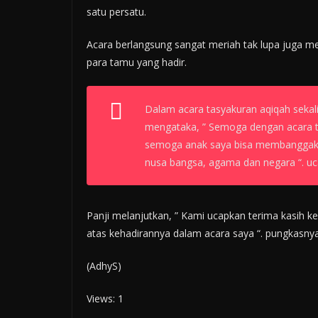
satu persatu.
Acara berlangsung sangat meriah tak lupa juga 
para tamu yang hadir.
Dalam acara tasyakuran aqiqah sekali
mengataka, ” Semoga dengan acara t
semoga anak saya bisa membanggakan
nusa bangsa, agama dan negara “. uc
Panji melanjutkan, ” Kami ucapkan terima kasih 
atas kehadirannya dalam acara saya “. pungkasnya
(AdhyS)
Views: 1