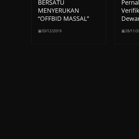
BERSATU
Perna
MENYERUKAN
Verifi
“OFFBID MASSAL”
Dewan
03/12/2019
28/11/2