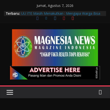
Jumat, Agustus 7, 2026
Terbaru:
UU ITE Masih Menakutkan : Mengapa Warga Bisa
Dipidana Hanya karena Bicara?
Muscab VIII DPC PTGMI Kota Bandung Jadi
Momentum Penguatan Profesi dan Transformasi
Digital
Wakil Wali Kota Bandung Hadiri Muscab VIII PTGMI
Kota Bandung, Dorong Penguatan Kompetensi
Terapis Gigi dan Mulut
Langkah Awal Deteksi Dini Penyakit, Kenali Peran
Tenaga Teknologi Laboratorium Medik
Data Pribadi Bocor di Mana-Mana, Negara
Sebenarnya Sedang Melindungi Siapa?