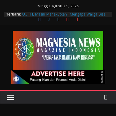
Minggu, Agustus 9, 2026
Terbaru:
UU ITE Masih Menakutkan : Mengapa Warga Bisa
Dipidana Hanya karena Bicara?
Muscab VIII DPC PTGMI Kota Bandung Jadi
Momentum Penguatan Profesi dan Transformasi
Digital
Wakil Wali Kota Bandung Hadiri Muscab VIII PTGMI
Kota Bandung, Dorong Penguatan Kompetensi
Terapis Gigi dan Mulut
Langkah Awal Deteksi Dini Penyakit, Kenali Peran
Tenaga Teknologi Laboratorium Medik
Data Pribadi Bocor di Mana-Mana, Negara
Sebenarnya Sedang Melindungi Siapa?