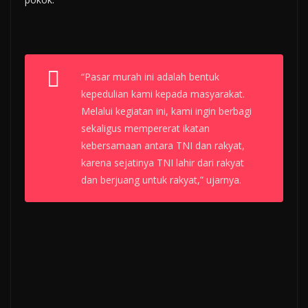
“Pasar murah ini adalah bentuk
kepedulian kami kepada masyarakat.
Melalui kegiatan ini, kami ingin berbagi
sekaligus mempererat ikatan
kebersamaan antara TNI dan rakyat,
karena sejatinya TNI lahir dari rakyat
dan berjuang untuk rakyat,” ujarnya.