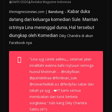
04/01/2020
Redaksi Magazine Indonesia
Kabar duka
themagnesianews.com
|
Bandung
–
datang dari keluarga komedian Sule. Mantan
istrinya Lina meninggal dunia, Hal tersebut
diungkap oleh Komedian
Diky Chandra di akun
Facebook nya.
“Lina syg cantik adikku,,, selamat jalan
innalillahi wainna ilaihi roji’uuun semoga
husnul khotimah … @rizkyfbian
@putridelinaa @ferdinan_sule
@rizwanfadilah.a.s @ferdyfas sabar dan
tabah ya syg .. ❤️?? kami semua
mendoakan dan turut berbela
sungkawa,” tulis kang Diky Chandra.
Sabtu (4/1)