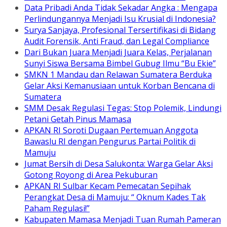
Data Pribadi Anda Tidak Sekadar Angka : Mengapa
Perlindungannya Menjadi Isu Krusial di Indonesia?
Surya Sanjaya, Profesional Tersertifikasi di Bidang
Audit Forensik, Anti Fraud, dan Legal Compliance
Dari Bukan Juara Menjadi Juara Kelas, Perjalanan
Sunyi Siswa Bersama Bimbel Gubug Ilmu “Bu Ekie”
SMKN 1 Mandau dan Relawan Sumatera Berduka
Gelar Aksi Kemanusiaan untuk Korban Bencana di
Sumatera
SMM Desak Regulasi Tegas: Stop Polemik, Lindungi
Petani Getah Pinus Mamasa
APKAN RI Soroti Dugaan Pertemuan Anggota
Bawaslu RI dengan Pengurus Partai Politik di
Mamuju
Jumat Bersih di Desa Salukonta: Warga Gelar Aksi
Gotong Royong di Area Pekuburan
APKAN RI Sulbar Kecam Pemecatan Sepihak
Perangkat Desa di Mamuju: “ Oknum Kades Tak
Paham Regulasi!”
Kabupaten Mamasa Menjadi Tuan Rumah Pameran