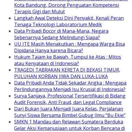
Kota Bandung, Dorong Penguatan Kompetensi
Terapis Gigi dan Mulut
Langkah Awal Deteksi Dini Penyakit, Kenali Peran
Tenaga Teknologi Laboratorium Medik
Data Pribadi Bocor di Mana-Mana, Negara
Sebenarnya Sedang Melindungi Siapa?
UU ITE Masih Menakutkan : Mengapa Warga Bisa
Dipidana Hanya karena Bicara?
Hukum Tajam ke Bawah, Tumpul ke Atas : Mitos
atau Kenyataan di Indonesia?
TRAGEDI TABRAKAN KERETA DI BEKASI TIMUR,
PULUHAN KORBAN JIWA DAN LUKA-LUKA
Data Pribadi Anda Tidak Sekadar Angka : Mengapa
Perlindungannya Menjadi Isu Krusial di Indonesia?
Surya Sanjaya, Profesional Tersertifikasi di Bidang
Audit Forensik, Anti Fraud, dan Legal Compliance
Dari Bukan Juara Menjadi Juara Kelas, Perjalanan
Sunyi Siswa Bersama Bimbel Gubug Ilmu “Bu Ekie”
SMKN 1 Mandau dan Relawan Sumatera Berduka
Gelar Aksi Kemanusiaan untuk Korban Bencana di