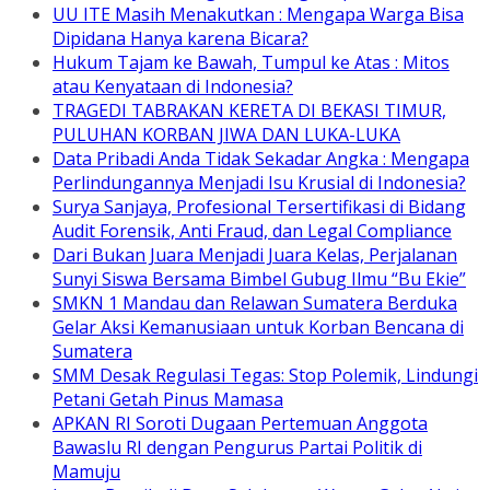
UU ITE Masih Menakutkan : Mengapa Warga Bisa
Dipidana Hanya karena Bicara?
Hukum Tajam ke Bawah, Tumpul ke Atas : Mitos
atau Kenyataan di Indonesia?
TRAGEDI TABRAKAN KERETA DI BEKASI TIMUR,
PULUHAN KORBAN JIWA DAN LUKA-LUKA
Data Pribadi Anda Tidak Sekadar Angka : Mengapa
Perlindungannya Menjadi Isu Krusial di Indonesia?
Surya Sanjaya, Profesional Tersertifikasi di Bidang
Audit Forensik, Anti Fraud, dan Legal Compliance
Dari Bukan Juara Menjadi Juara Kelas, Perjalanan
Sunyi Siswa Bersama Bimbel Gubug Ilmu “Bu Ekie”
SMKN 1 Mandau dan Relawan Sumatera Berduka
Gelar Aksi Kemanusiaan untuk Korban Bencana di
Sumatera
SMM Desak Regulasi Tegas: Stop Polemik, Lindungi
Petani Getah Pinus Mamasa
APKAN RI Soroti Dugaan Pertemuan Anggota
Bawaslu RI dengan Pengurus Partai Politik di
Mamuju