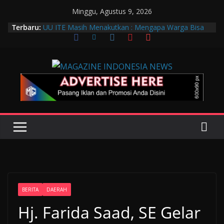
Minggu, Agustus 9, 2026
Terbaru:
UU ITE Masih Menakutkan : Mengapa Warga Bisa
Dipidana Hanya karena Bicara?
Muscab VIII DPC PTGMI Kota Bandung Jadi
Momentum Penguatan Profesi dan Transformasi
Digital
Wakil Wali Kota Bandung Hadiri Muscab VIII PTGMI
Kota Bandung, Dorong Penguatan Kompetensi
Terapis Gigi dan Mulut
Langkah Awal Deteksi Dini Penyakit, Kenali Peran
Tenaga Teknologi Laboratorium Medik
Data Pribadi Bocor di Mana-Mana, Negara
Sebenarnya Sedang Melindungi Siapa?
BERITA
DAERAH
Hj. Farida Saad, SE Gelar