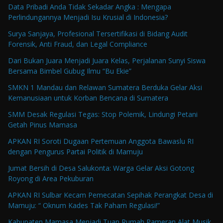
Data Pribadi Anda Tidak Sekadar Angka : Mengapa
Perlindungannya Menjadi Isu Krusial di Indonesia?
Surya Sanjaya, Profesional Tersertifikasi di Bidang Audit
Forensik, Anti Fraud, dan Legal Compliance
Dari Bukan Juara Menjadi Juara Kelas, Perjalanan Sunyi Siswa
Bersama Bimbel Gubug Ilmu “Bu Ekie”
SMKN 1 Mandau dan Relawan Sumatera Berduka Gelar Aksi
Kemanusiaan untuk Korban Bencana di Sumatera
SMM Desak Regulasi Tegas: Stop Polemik, Lindungi Petani
Getah Pinus Mamasa
APKAN RI Soroti Dugaan Pertemuan Anggota Bawaslu RI
dengan Pengurus Partai Politik di Mamuju
Jumat Bersih di Desa Salukonta: Warga Gelar Aksi Gotong
Royong di Area Pekuburan
APKAN RI Sulbar Kecam Pemecatan Sepihak Perangkat Desa di
Mamuju: “ Oknum Kades Tak Paham Regulasi!”
Kabupaten Mamasa Menjadi Tuan Rumah Pameran Alat Musik