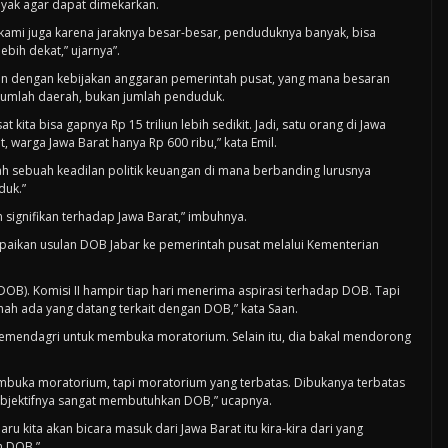
nyak agar dapat dimekarkan.
 kami juga karena jaraknya besar-besar, penduduknya banyak, bisa
bih dekat,” ujarnya”.
kaitan dengan kebijakan anggaran pemerintah pusat, yang mana besaran
 jumlah daerah, bukan jumlah penduduk.
kita bisa gapnya Rp 15 triliun lebih sedikit. Jadi, satu orang di Jawa
t, warga Jawa Barat hanya Rp 600 ribu,” kata Emil.
h sebuah keadilan politik keuangan di mana berbanding lurusnya
duk.”
 signifikan terhadap Jawa Barat,” imbuhnya.
mpaikan usulan DOB Jabar ke pemerintah pusat melalui Kementerian
 DOB). Komisi II hampir tiap hari menerima aspirasi terhadap DOB. Tapi
rnah ada yang datang terkait dengan DOB,” kata Saan.
emendagri untuk membuka moratorium. Selain itu, dia bakal mendorong
buka moratorium, tapi moratorium yang terbatas. Dibukanya terbatas
bjektifnya sangat membutuhkan DOB,” ucapnya.
u kita akan bicara masuk dari Jawa Barat itu kira-kira dari yang
n DOB.”