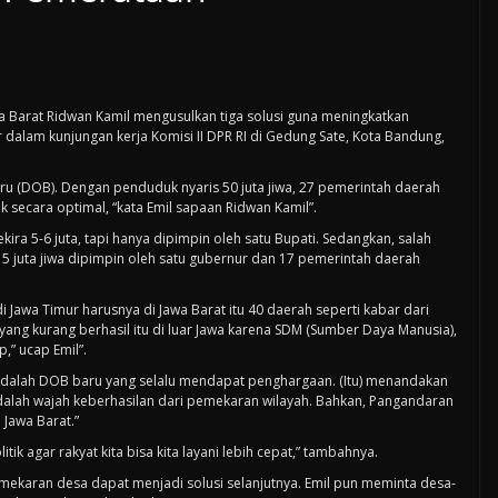
 Barat Ridwan Kamil mengusulkan tiga solusi guna meningkatkan
alam kunjungan kerja Komisi II DPR RI di Gedung Sate, Kota Bandung,
 (DOB). Dengan penduduk nyaris 50 juta jiwa, 27 pemerintah daerah
 secara optimal, “kata Emil sapaan Ridwan Kamil”.
a 5-6 juta, tapi hanya dipimpin oleh satu Bupati. Sedangkan, salah
 5 juta jiwa dipimpin oleh satu gubernur dan 17 pemerintah daerah
i Jawa Timur harusnya di Jawa Barat itu 40 daerah seperti kabar dari
 yang kurang berhasil itu di luar Jawa karena SDM (Sumber Daya Manusia),
p,” ucap Emil”.
i adalah DOB baru yang selalu mendapat penghargaan. (Itu) menandakan
lah wajah keberhasilan dari pemekaran wilayah. Bahkan, Pangandaran
Jawa Barat.”
ik agar rakyat kita bisa kita layani lebih cepat,” tambahnya.
emekaran desa dapat menjadi solusi selanjutnya. Emil pun meminta desa-