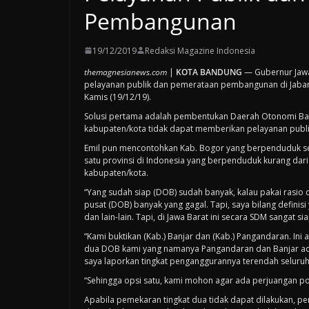
Pembangunan
19/12/2019
Redaksi Magazine Indonesia
themagnesianews.com
|
KOTA BANDUNG
— Gubernur Jawa
pelayanan publik dan pemerataan pembangunan di Jabar d
Kamis (19/12/19).
Solusi pertama adalah pembentukan Daerah Otonomi Baru
kabupaten/kota tidak dapat memberikan pelayanan publik
Emil pun mencontohkan Kab. Bogor yang berpenduduk sekir
satu provinsi di Indonesia yang berpenduduk kurang dari
kabupaten/kota.
“Yang sudah siap (DOB) sudah banyak, kalau pakai rasio d
pusat (DOB) banyak yang gagal. Tapi, saya bilang definisi
dan lain-lain. Tapi, di Jawa Barat ini secara SDM sangat sia
“Kami buktikan (Kab.) Banjar dan (Kab.) Pangandaran. In
dua DOB kami yang namanya Pangandaran dan Banjar ada
saya laporkan tingkat penganggurannya terendah seluruh 
“Sehingga opsi satu, kami mohon agar ada perjuangan polit
Apabila pemekaran tingkat dua tidak dapat dilakukan, p