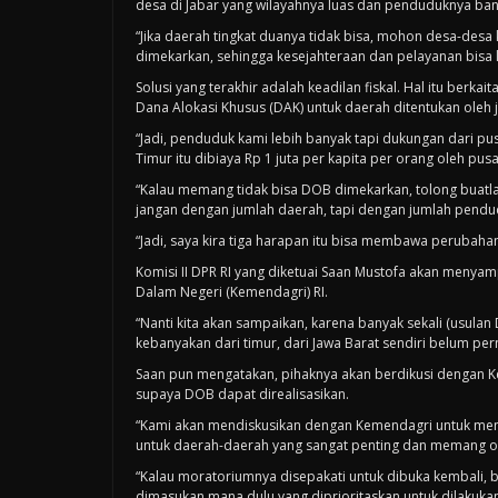
desa di Jabar yang wilayahnya luas dan penduduknya ba
“Jika daerah tingkat duanya tidak bisa, mohon desa-desa
dimekarkan, sehingga kesejahteraan dan pelayanan bisa le
Solusi yang terakhir adalah keadilan fiskal. Hal itu ber
Dana Alokasi Khusus (DAK) untuk daerah ditentukan oleh
“Jadi, penduduk kami lebih banyak tapi dukungan dari pusat 
Timur itu dibiaya Rp 1 juta per kapita per orang oleh pusa
“Kalau memang tidak bisa DOB dimekarkan, tolong buatla
jangan dengan jumlah daerah, tapi dengan jumlah pendu
“Jadi, saya kira tiga harapan itu bisa membawa perubahan
Komisi II DPR RI yang diketuai Saan Mustofa akan menya
Dalam Negeri (Kemendagri) RI.
“Nanti kita akan sampaikan, karena banyak sekali (usulan
kebanyakan dari timur, dari Jawa Barat sendiri belum pe
Saan pun mengatakan, pihaknya akan berdikusi dengan K
supaya DOB dapat direalisasikan.
“Kami akan mendiskusikan dengan Kemendagri untuk mem
untuk daerah-daerah yang sangat penting dan memang o
“Kalau moratoriumnya disepakati untuk dibuka kembali, bar
dimasukan mana dulu yang diprioritaskan untuk dilakuka