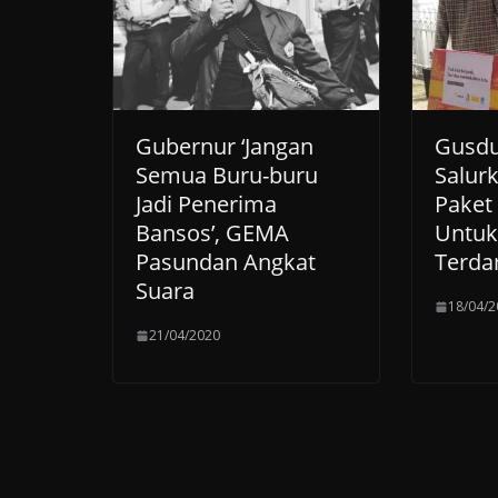
Gubernur ‘Jangan
Gusdu
Semua Buru-buru
Salur
Jadi Penerima
Paket
Bansos’, GEMA
Untuk
Pasundan Angkat
Terda
Suara
18/04/2
21/04/2020