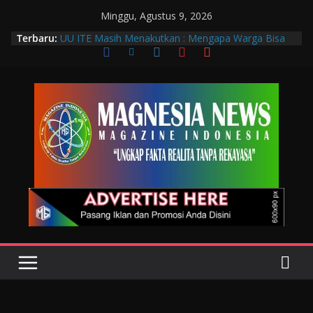
Minggu, Agustus 9, 2026
Data Pribadi Bocor di Mana-Mana, Negara
Terbaru:
Sebenarnya Sedang Melindungi Siapa?
UU ITE Masih Menakutkan : Mengapa Warga Bisa
Dipidana Hanya karena Bicara?
Muscab VIII DPC PTGMI Kota Bandung Jadi
Momentum Penguatan Profesi dan Transformasi
Digital
Wakil Wali Kota Bandung Hadiri Muscab VIII PTGMI
Kota Bandung, Dorong Penguatan Kompetensi
Terapis Gigi dan Mulut
Langkah Awal Deteksi Dini Penyakit, Kenali Peran
Tenaga Teknologi Laboratorium Medik