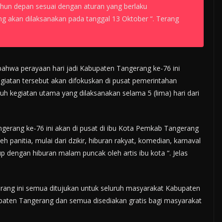
hun depan sesuai dengan aturan yang berlaku
 akan dilaksanakan pada tanggal 13 Oktober “. Terang
ahwa perayaan hari jadi Kabupaten Tangerang ke-76 ini
iatan tersebut akan difokuskan di pusat pemerintahan
uh kegiatan utama yang dilaksanakan selama 5 (lima) hari dari
ngerang ke-76 ini akan di pusat di ibu Kota Pemkab Tangerang
h panitia, mulai dari dzikir, hiburan rakyat, komedian, karnaval
up dengan hiburan malam puncak oleh artis ibu kota “. Jelas
ang ini semua ditujukan untuk seluruh masyarakat Kabupaten
paten Tangerang dan semua disediakan gratis bagi masyarakat