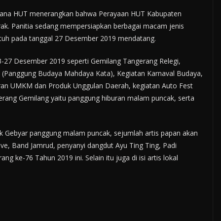
laksana HUT menerangkan bahwa Perayaan HUT Kabupaten
ak. Panitia sedang mempersiapkan berbagai macam jenis
jatuh pada tanggal 27 Desember 2019 mendatang.
23-27 Desember 2019 seperti Gemilang Tangerang Relegi,
a (Panggung Budaya Mahdaya Kata), Kegiatan Karnaval Budaya,
eran UMKM dan Produk Unggulan Daerah, kegiatan Auto Fest
erang Gemilang yaitu panggung hiburan malam puncak, serta
Gebyar panggung malam puncak, sejumlah artis papan akan
ive, Band Jamrud, penyanyi dangdut Ayu Ting Ting, Padi
ke-76 Tahun 2019 ini. Selain itu juga di isi artis lokal