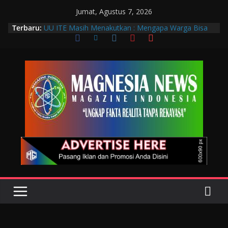
Jumat, Agustus 7, 2026
Terbaru:
UU ITE Masih Menakutkan : Mengapa Warga Bisa
Dipidana Hanya karena Bicara?
Muscab VIII DPC PTGMI Kota Bandung Jadi
Momentum Penguatan Profesi dan Transformasi
Digital
Wakil Wali Kota Bandung Hadiri Muscab VIII PTGMI
Kota Bandung, Dorong Penguatan Kompetensi
Terapis Gigi dan Mulut
Langkah Awal Deteksi Dini Penyakit, Kenali Peran
Tenaga Teknologi Laboratorium Medik
Data Pribadi Bocor di Mana-Mana, Negara
Sebenarnya Sedang Melindungi Siapa?