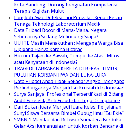
Kota Bandung, Dorong Penguatan Kompetensi
Terapis Gigi dan Mulut
Langkah Awal Deteksi Dini Penyakit, Kenali Peran
Tenaga Teknologi Laboratorium Medik
Data Pribadi Bocor di Mana-Mana, Negara
Sebenarnya Sedang Melindungi Siapa?
UU ITE Masih Menakutkan : Mengapa Warga Bisa
Dipidana Hanya karena Bicara?
Hukum Tajam ke Bawah, Tumpul ke Atas : Mitos
atau Kenyataan di Indonesia?
TRAGEDI TABRAKAN KERETA DI BEKASI TIMUR,
PULUHAN KORBAN JIWA DAN LUKA-LUKA
Data Pribadi Anda Tidak Sekadar Angka : Mengapa
Perlindungannya Menjadi Isu Krusial di Indonesia?
Surya Sanjaya, Profesional Tersertifikasi di Bidang
Audit Forensik, Anti Fraud, dan Legal Compliance
Dari Bukan Juara Menjadi Juara Kelas, Perjalanan
Sunyi Siswa Bersama Bimbel Gubug Ilmu “Bu Ekie”
SMKN 1 Mandau dan Relawan Sumatera Berduka
Gelar Aksi Kemanusiaan untuk Korban Bencana di