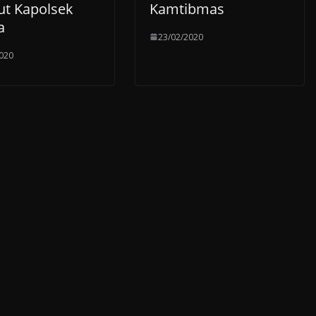
t Kapolsek
Kamtibmas
a
23/02/2020
020