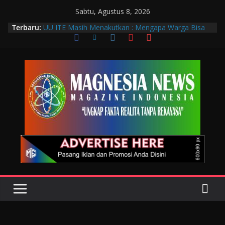
Sabtu, Agustus 8, 2026
Terbaru:
UU ITE Masih Menakutkan : Mengapa Warga Bisa
Dipidana Hanya karena Bicara?
Muscab VIII DPC PTGMI Kota Bandung Jadi
Momentum Penguatan Profesi dan Transformasi
Digital
Wakil Wali Kota Bandung Hadiri Muscab VIII PTGMI
Kota Bandung, Dorong Penguatan Kompetensi
Terapis Gigi dan Mulut
Langkah Awal Deteksi Dini Penyakit, Kenali Peran
Tenaga Teknologi Laboratorium Medik
Data Pribadi Bocor di Mana-Mana, Negara
Sebenarnya Sedang Melindungi Siapa?