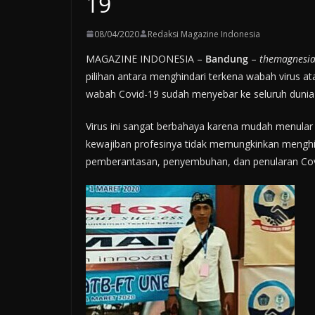
19
08/04/2020
Redaksi Magazine Indonesia
MAGAZINE INDONESIA –
Bandung
–
themagnesi
pilihan antara menghindari terkena wabah virus ata
w
abah Covid-19 sudah menyebar ke seluruh dunia m
Virus ini sangat berbahaya karena mudah menula
kewajiban profesinya tidak memungkinkan mengh
pemberantasan, penyembuhan, dan penularan Cov