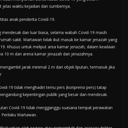
t jelas waktu kejadian dan sumbernya.
itas anak penderita Covid-19.
ang mendesak dan luar biasa, selama wabah Covid-19 masih
 rumah sakit. Wartawan tidak ikut masuk ke kamar jenazah yang
9. Khusus untuk meliput area kamar jenazah, dalam keadaan
a 10 m dari arena kamar jenazah dan jenazahnya.
mengambil jarak minimal 2 m dari objek liputan, termasuk jika
r
id-19 tidak menghadiri temu pers (konprensi pers) tatap
 mengandung kepentingan publik yang besar dan mendesak.
putan Covid-19 tidak mengganggu suasana tempat perawatan
 Perilaku Wartawan.
ikeluarkan oleh negara atau pemerintah dan asosiasi dokter