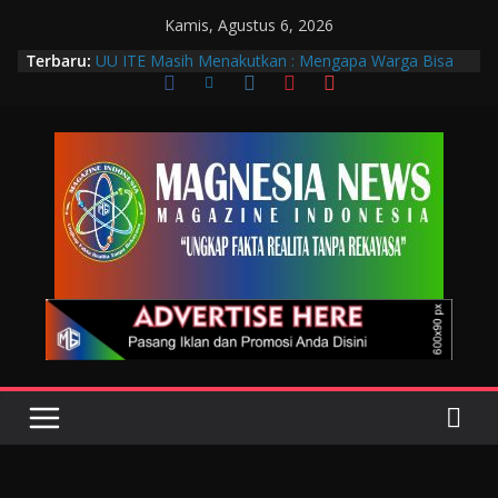
Kamis, Agustus 6, 2026
Terbaru:
UU ITE Masih Menakutkan : Mengapa Warga Bisa
Dipidana Hanya karena Bicara?
Muscab VIII DPC PTGMI Kota Bandung Jadi
Momentum Penguatan Profesi dan Transformasi
Digital
Wakil Wali Kota Bandung Hadiri Muscab VIII PTGMI
Kota Bandung, Dorong Penguatan Kompetensi
Terapis Gigi dan Mulut
Langkah Awal Deteksi Dini Penyakit, Kenali Peran
Tenaga Teknologi Laboratorium Medik
Data Pribadi Bocor di Mana-Mana, Negara
Sebenarnya Sedang Melindungi Siapa?