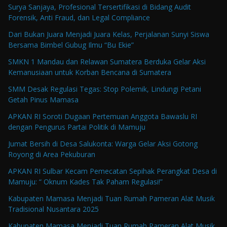
Surya Sanjaya, Profesional Tersertifikasi di Bidang Audit
Forensik, Anti Fraud, dan Legal Compliance
Dari Bukan Juara Menjadi Juara Kelas, Perjalanan Sunyi Siswa
Bersama Bimbel Gubug Ilmu “Bu Ekie”
SMKN 1 Mandau dan Relawan Sumatera Berduka Gelar Aksi
Kemanusiaan untuk Korban Bencana di Sumatera
SMM Desak Regulasi Tegas: Stop Polemik, Lindungi Petani
Getah Pinus Mamasa
APKAN RI Soroti Dugaan Pertemuan Anggota Bawaslu RI
dengan Pengurus Partai Politik di Mamuju
Jumat Bersih di Desa Salukonta: Warga Gelar Aksi Gotong
Royong di Area Pekuburan
APKAN RI Sulbar Kecam Pemecatan Sepihak Perangkat Desa di
Mamuju: “ Oknum Kades Tak Paham Regulasi!”
Kabupaten Mamasa Menjadi Tuan Rumah Pameran Alat Musik
Tradisional Nusantara 2025
Kabupaten Mamasa Menjadi Tuan Rumah Pameran Alat Musik