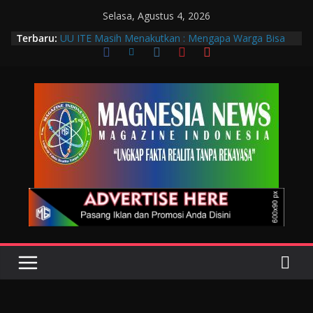
Selasa, Agustus 4, 2026
Terbaru:
UU ITE Masih Menakutkan : Mengapa Warga Bisa
Dipidana Hanya karena Bicara?
Muscab VIII DPC PTGMI Kota Bandung Jadi
Momentum Penguatan Profesi dan Transformasi
Digital
Wakil Wali Kota Bandung Hadiri Muscab VIII PTGMI
Kota Bandung, Dorong Penguatan Kompetensi
Terapis Gigi dan Mulut
Langkah Awal Deteksi Dini Penyakit, Kenali Peran
Tenaga Teknologi Laboratorium Medik
Data Pribadi Bocor di Mana-Mana, Negara
Sebenarnya Sedang Melindungi Siapa?