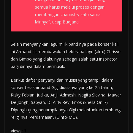
semua harus melalui proses dengan
membangun chamistry satu sama
lainnya”, ucap Budjana.
Selain menyanyikan lagu milik band nya pada konser kali
ini Armand cs membawakan beberapa lagu (alm.) Chrisye
dan Bimbo yang diakuinya sebagai salah satu inspirator
bagi dirinya dalam bermusik.
Berikut daftar penyanyi dan musisi yang tampil dalam
konser terakhir band Gigi diusianya yang ke-25 tahun,
Rizky Febian, Judika, Anji, Admesh, Nagita Slavina, Mawar
De Jongh, Sabyan, Dj Alffy Rev, Erros (Sheila On-7).
Dipenghujung penampilannya Gigi melantunkan tembang
religi nya ‘Perdamaian’. (Dinto-MG).
Views: 1