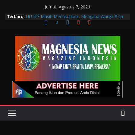
Jumat, Agustus 7, 2026
Terbaru:
UU ITE Masih Menakutkan : Mengapa Warga Bisa
Dipidana Hanya karena Bicara?
Muscab VIII DPC PTGMI Kota Bandung Jadi
Momentum Penguatan Profesi dan Transformasi
Digital
Wakil Wali Kota Bandung Hadiri Muscab VIII PTGMI
Kota Bandung, Dorong Penguatan Kompetensi
Terapis Gigi dan Mulut
Langkah Awal Deteksi Dini Penyakit, Kenali Peran
Tenaga Teknologi Laboratorium Medik
Data Pribadi Bocor di Mana-Mana, Negara
Sebenarnya Sedang Melindungi Siapa?