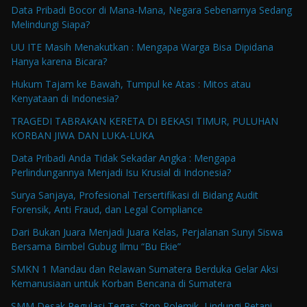
Data Pribadi Bocor di Mana-Mana, Negara Sebenarnya Sedang
Melindungi Siapa?
UU ITE Masih Menakutkan : Mengapa Warga Bisa Dipidana
Hanya karena Bicara?
Hukum Tajam ke Bawah, Tumpul ke Atas : Mitos atau
Kenyataan di Indonesia?
TRAGEDI TABRAKAN KERETA DI BEKASI TIMUR, PULUHAN
KORBAN JIWA DAN LUKA-LUKA
Data Pribadi Anda Tidak Sekadar Angka : Mengapa
Perlindungannya Menjadi Isu Krusial di Indonesia?
Surya Sanjaya, Profesional Tersertifikasi di Bidang Audit
Forensik, Anti Fraud, dan Legal Compliance
Dari Bukan Juara Menjadi Juara Kelas, Perjalanan Sunyi Siswa
Bersama Bimbel Gubug Ilmu “Bu Ekie”
SMKN 1 Mandau dan Relawan Sumatera Berduka Gelar Aksi
Kemanusiaan untuk Korban Bencana di Sumatera
SMM Desak Regulasi Tegas: Stop Polemik, Lindungi Petani