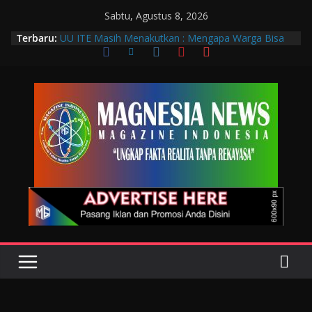
Sabtu, Agustus 8, 2026
Terbaru:
UU ITE Masih Menakutkan : Mengapa Warga Bisa
Dipidana Hanya karena Bicara?
Muscab VIII DPC PTGMI Kota Bandung Jadi
Momentum Penguatan Profesi dan Transformasi
Digital
Wakil Wali Kota Bandung Hadiri Muscab VIII PTGMI
Kota Bandung, Dorong Penguatan Kompetensi
Terapis Gigi dan Mulut
Langkah Awal Deteksi Dini Penyakit, Kenali Peran
Tenaga Teknologi Laboratorium Medik
Data Pribadi Bocor di Mana-Mana, Negara
Sebenarnya Sedang Melindungi Siapa?