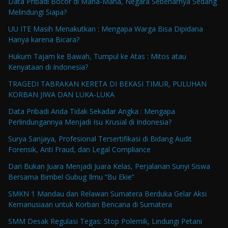
Data Pribadi Bocor di Mana-Mana, Negara Sebenarnya Sedang
Melindungi Siapa?
UU ITE Masih Menakutkan : Mengapa Warga Bisa Dipidana
Hanya karena Bicara?
Hukum Tajam ke Bawah, Tumpul ke Atas : Mitos atau
Kenyataan di Indonesia?
TRAGEDI TABRAKAN KERETA DI BEKASI TIMUR, PULUHAN
KORBAN JIWA DAN LUKA-LUKA
Data Pribadi Anda Tidak Sekadar Angka : Mengapa
Perlindungannya Menjadi Isu Krusial di Indonesia?
Surya Sanjaya, Profesional Tersertifikasi di Bidang Audit
Forensik, Anti Fraud, dan Legal Compliance
Dari Bukan Juara Menjadi Juara Kelas, Perjalanan Sunyi Siswa
Bersama Bimbel Gubug Ilmu “Bu Ekie”
SMKN 1 Mandau dan Relawan Sumatera Berduka Gelar Aksi
Kemanusiaan untuk Korban Bencana di Sumatera
SMM Desak Regulasi Tegas: Stop Polemik, Lindungi Petani