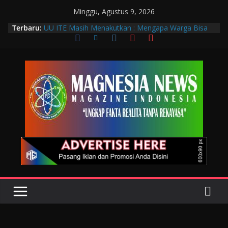
Minggu, Agustus 9, 2026
Terbaru:
UU ITE Masih Menakutkan : Mengapa Warga Bisa
Dipidana Hanya karena Bicara?
Muscab VIII DPC PTGMI Kota Bandung Jadi
Momentum Penguatan Profesi dan Transformasi
Digital
Wakil Wali Kota Bandung Hadiri Muscab VIII PTGMI
Kota Bandung, Dorong Penguatan Kompetensi
Terapis Gigi dan Mulut
Langkah Awal Deteksi Dini Penyakit, Kenali Peran
Tenaga Teknologi Laboratorium Medik
Data Pribadi Bocor di Mana-Mana, Negara
Sebenarnya Sedang Melindungi Siapa?