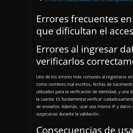
Errores frecuentes en 
que dificultan el acce
Errores al ingresar d
verificarlos correcta
Uno de los errores más comunes al registrarse en 
como nombres mal escritos, fechas de nacimiento
utilizados para la verificación de identidad, y una
la cuenta. Es fundamental verificar cuidadosame
de enviarlos. Además, usar una misma IP y datos 
suspicacias durante la validación.
Consecuencias de usa