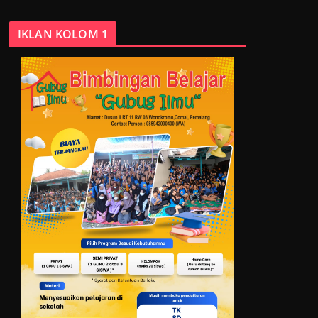
IKLAN KOLOM 1