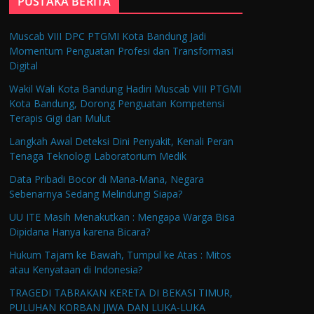
PUSTAKA BERITA
Muscab VIII DPC PTGMI Kota Bandung Jadi
Momentum Penguatan Profesi dan Transformasi
Digital
Wakil Wali Kota Bandung Hadiri Muscab VIII PTGMI
Kota Bandung, Dorong Penguatan Kompetensi
Terapis Gigi dan Mulut
Langkah Awal Deteksi Dini Penyakit, Kenali Peran
Tenaga Teknologi Laboratorium Medik
Data Pribadi Bocor di Mana-Mana, Negara
Sebenarnya Sedang Melindungi Siapa?
UU ITE Masih Menakutkan : Mengapa Warga Bisa
Dipidana Hanya karena Bicara?
Hukum Tajam ke Bawah, Tumpul ke Atas : Mitos
atau Kenyataan di Indonesia?
TRAGEDI TABRAKAN KERETA DI BEKASI TIMUR,
PULUHAN KORBAN JIWA DAN LUKA-LUKA