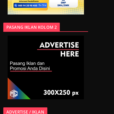
PASANG IKLAN KOLOM 2
ADVERTISE / IKLAN