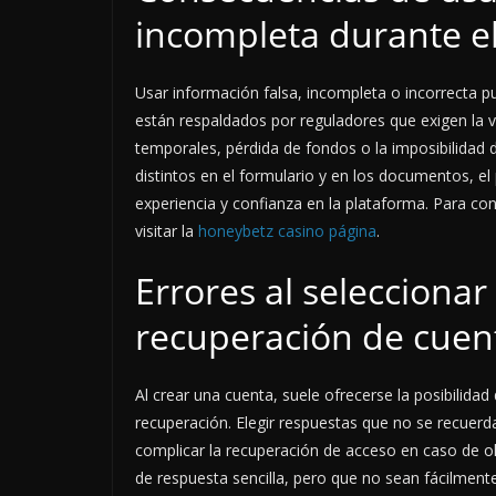
incompleta durante el
Usar información falsa, incompleta o incorrecta p
están respaldados por reguladores que exigen la v
temporales, pérdida de fondos o la imposibilidad de
distintos en el formulario y en los documentos, 
experiencia y confianza en la plataforma. Para con
visitar la
honeybetz casino página
.
Errores al selecciona
recuperación de cuen
Al crear una cuenta, suele ofrecerse la posibilid
recuperación. Elegir respuestas que no se recuer
complicar la recuperación de acceso en caso de o
de respuesta sencilla, pero que no sean fácilmen