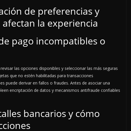
ación de preferencias y
afectan la experiencia
 de pago incompatibles o
revisar las opciones disponibles y seleccionar las más seguras
jetas que no estén habilitadas para transacciones
es puede derivar en fallos o fraudes. Antes de asociar una
pleen encriptación de datos y mecanismos antifraude confiables
etalles bancarios y cómo
acciones