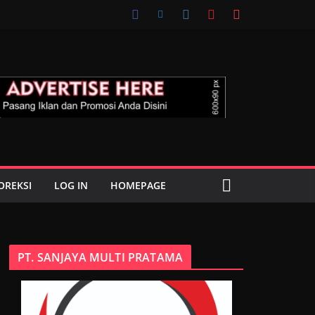
OREKSI
LOG IN
HOMEPAGE
PT. SANJAYA MULTI PRATAMA