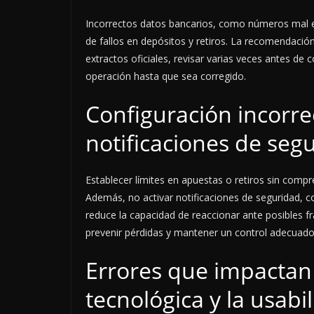
Incorrectos datos bancarios, como números mal es
de fallos en depósitos y retiros. La recomendació
extractos oficiales, revisar varias veces antes de 
operación hasta que sea corregido.
Configuración incorrec
notificaciones de seg
Establecer límites en apuestas o retiros sin comp
Además, no activar notificaciones de seguridad, co
reduce la capacidad de reaccionar ante posibles f
prevenir pérdidas y mantener un control adecuado
Errores que impactan 
tecnológica y la usabi