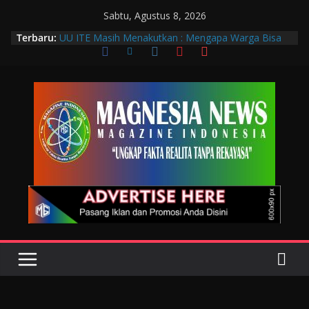
Sabtu, Agustus 8, 2026
Terbaru:
UU ITE Masih Menakutkan : Mengapa Warga Bisa
Dipidana Hanya karena Bicara?
Muscab VIII DPC PTGMI Kota Bandung Jadi
Momentum Penguatan Profesi dan Transformasi
Digital
Wakil Wali Kota Bandung Hadiri Muscab VIII PTGMI
Kota Bandung, Dorong Penguatan Kompetensi
Terapis Gigi dan Mulut
Langkah Awal Deteksi Dini Penyakit, Kenali Peran
Tenaga Teknologi Laboratorium Medik
Data Pribadi Bocor di Mana-Mana, Negara
Sebenarnya Sedang Melindungi Siapa?