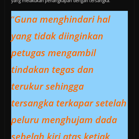
yang melakukan penangkapan dengan tersangka.
“
Guna menghindari hal
yang tidak diinginkan
petugas mengambil
tindakan tegas dan
terukur sehingga
tersangka terkapar setelah
peluru menghujam dada
sebelah kiri atas ketiak