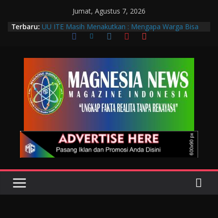
Jumat, Agustus 7, 2026
Terbaru:
UU ITE Masih Menakutkan : Mengapa Warga Bisa
Dipidana Hanya karena Bicara?
Muscab VIII DPC PTGMI Kota Bandung Jadi
Momentum Penguatan Profesi dan Transformasi
Digital
Wakil Wali Kota Bandung Hadiri Muscab VIII PTGMI
Kota Bandung, Dorong Penguatan Kompetensi
Terapis Gigi dan Mulut
Langkah Awal Deteksi Dini Penyakit, Kenali Peran
Tenaga Teknologi Laboratorium Medik
Data Pribadi Bocor di Mana-Mana, Negara
Sebenarnya Sedang Melindungi Siapa?