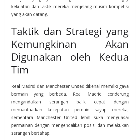
kekuatan dan taktik mereka menjelang musim kompetisi
yang akan datang.
Taktik dan Strategi yang
Kemungkinan Akan
Digunakan oleh Kedua
Tim
Real Madrid dan Manchester United dikenal memiliki gaya
bermain yang berbeda. Real Madrid cenderung
mengandalkan serangan balik cepat dengan
memanfaatkan kecepatan pemain sayap mereka,
sementara Manchester United lebih suka menguasai
permainan dengan mengendalikan posisi dan melakukan
serangan bertahap.