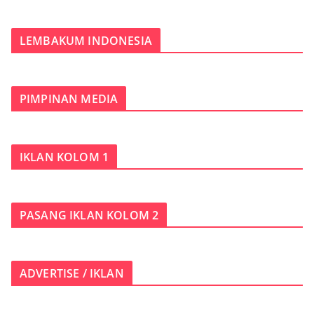
LEMBAKUM INDONESIA
PIMPINAN MEDIA
IKLAN KOLOM 1
PASANG IKLAN KOLOM 2
ADVERTISE / IKLAN