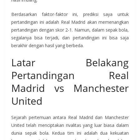
Berdasarkan faktor-faktor ini, prediksi saya untuk
pertandingan ini adalah Real Madrid akan memenangkan
pertandingan dengan skor 2-1. Namun, dalam sepak bola,
segalanya bisa terjadi, dan pertandingan ini bisa saja
berakhir dengan hasil yang berbeda.
Latar Belakang
Pertandingan Real
Madrid vs Manchester
United
Sejarah pertemuan antara Real Madrid dan Manchester
United telah menciptakan rivalitas yang luar biasa dalam
dunia sepak bola. Kedua tim ini adalah dua kekuatan