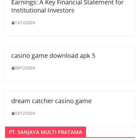
Earnings: A Key Financial Statement for
Institutional Investors
13/12/2024
casino game download apk 5
09/12/2024
dream catcher casino game
03/12/2024
PT. SANJAYA MULTI PRATAMA