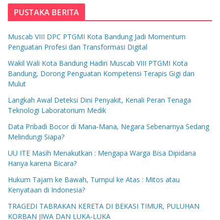
PUSTAKA BERITA
Muscab VIII DPC PTGMI Kota Bandung Jadi Momentum
Penguatan Profesi dan Transformasi Digital
Wakil Wali Kota Bandung Hadiri Muscab VIII PTGMI Kota
Bandung, Dorong Penguatan Kompetensi Terapis Gigi dan
Mulut
Langkah Awal Deteksi Dini Penyakit, Kenali Peran Tenaga
Teknologi Laboratorium Medik
Data Pribadi Bocor di Mana-Mana, Negara Sebenarnya Sedang
Melindungi Siapa?
UU ITE Masih Menakutkan : Mengapa Warga Bisa Dipidana
Hanya karena Bicara?
Hukum Tajam ke Bawah, Tumpul ke Atas : Mitos atau
Kenyataan di Indonesia?
TRAGEDI TABRAKAN KERETA DI BEKASI TIMUR, PULUHAN
KORBAN JIWA DAN LUKA-LUKA