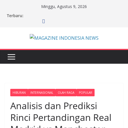
Skip
Minggu, Agustus 9, 2026
to
Terbaru:
content
HIBURAN
INTERNASIONAL
OLAH RAGA
POPULAR
Analisis dan Prediksi
Rinci Pertandingan Real