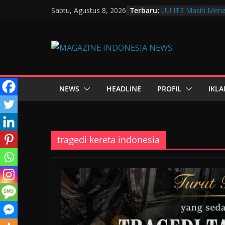
Terbaru:
UU ITE Masih Mena
Sabtu, Agustus 8, 2026
Hanya karena Bicar
Muscab VIII DPC 
Penguatan Profesi 
Wakil Wali Kota Ba
Bandung, Dorong P
Mulut
Langkah Awal Detek
NEWS
HEADLINE
PROFIL
IKLA
Teknologi Laborat
Data Pribadi Boco
Sedang Melindungi 
tragedi kereta indonesia