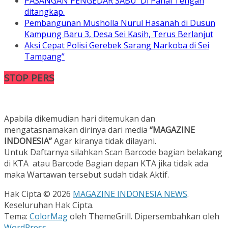
PASANGAN PENGEDAR SABU Di Panai Tengah
ditangkap.
Pembangunan Musholla Nurul Hasanah di Dusun
Kampung Baru 3, Desa Sei Kasih, Terus Berlanjut
Aksi Cepat Polisi Gerebek Sarang Narkoba di Sei
Tampang”
STOP PERS
Apabila dikemudian hari ditemukan dan
mengatasnamakan dirinya dari media
“MAGAZINE
INDONESIA”
Agar kiranya tidak dilayani.
Untuk Daftarnya silahkan Scan Barcode bagian belakang
di KTA atau Barcode Bagian depan KTA jika tidak ada
maka Wartawan tersebut sudah tidak Aktif.
Hak Cipta © 2026
MAGAZINE INDONESIA NEWS
.
Keseluruhan Hak Cipta.
Tema:
ColorMag
oleh ThemeGrill. Dipersembahkan oleh
WordPress
.