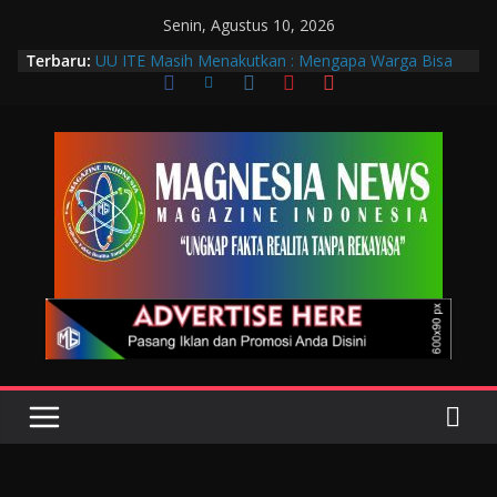
Senin, Agustus 10, 2026
Terbaru:
UU ITE Masih Menakutkan : Mengapa Warga Bisa
Dipidana Hanya karena Bicara?
Muscab VIII DPC PTGMI Kota Bandung Jadi
Momentum Penguatan Profesi dan Transformasi
Digital
Wakil Wali Kota Bandung Hadiri Muscab VIII PTGMI
Kota Bandung, Dorong Penguatan Kompetensi
Terapis Gigi dan Mulut
Langkah Awal Deteksi Dini Penyakit, Kenali Peran
Tenaga Teknologi Laboratorium Medik
Data Pribadi Bocor di Mana-Mana, Negara
Sebenarnya Sedang Melindungi Siapa?