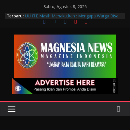
Sabtu, Agustus 8, 2026
Terbaru:
UU ITE Masih Menakutkan : Mengapa Warga Bisa
Dipidana Hanya karena Bicara?
Muscab VIII DPC PTGMI Kota Bandung Jadi
Momentum Penguatan Profesi dan Transformasi
Digital
Wakil Wali Kota Bandung Hadiri Muscab VIII PTGMI
Kota Bandung, Dorong Penguatan Kompetensi
Terapis Gigi dan Mulut
Langkah Awal Deteksi Dini Penyakit, Kenali Peran
Tenaga Teknologi Laboratorium Medik
Data Pribadi Bocor di Mana-Mana, Negara
Sebenarnya Sedang Melindungi Siapa?